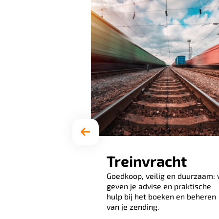
acht
Treinvracht
imit wat
Goedkoop, veilig en duurzaam: 
t. Jij kiest het
geven je advise en praktische
moment, wij
hulp bij het boeken en beheren
len de rest.
van je zending.
andeerd!