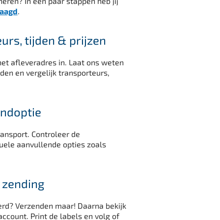
eren? In een paar stappen heb jij
raagd
.
urs, tijden & prijzen
het afleveradres in. Laat ons weten
nden en vergelijk transporteurs,
endoptie
ransport. Controleer de
uele aanvullende opties zoals
 zending
erd? Verzenden maar! Daarna bekijk
account. Print de labels en volg of