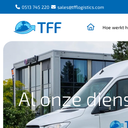
0513 745 220
sales@tfflogistics.com
Naar de home
Hoe werkt h
Team Freight Forwarding
Al onze dien