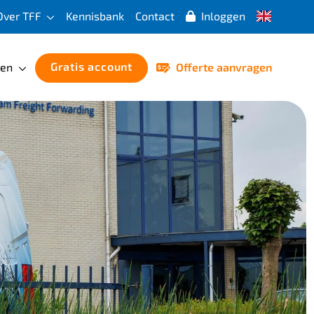
English
Over TFF
Kennisbank
Contact
Inloggen
(UK)
Gratis account
ren
Offerte aanvragen