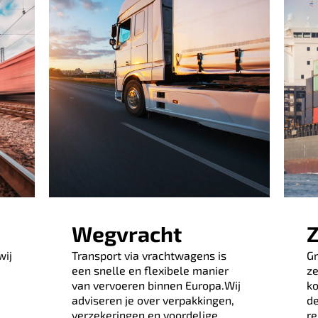
Wegvracht
Z
wij
Transport via vrachtwagens is
Gr
een snelle en flexibele manier
ze
van vervoeren binnen Europa.Wij
ko
adviseren je over verpakkingen,
de
verzekeringen en voordelige
re