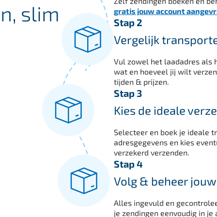
Zelf zendingen boeken en beh
n, slim
gratis jouw account aangev
Stap 2
Vergelijk transporte
Vul zowel het laadadres als 
wat en hoeveel jij wilt verze
tijden & prijzen.
Stap 3
Kies de ideale verz
Selecteer en boek je ideale t
adresgegevens en kies event
verzekerd verzenden.
Stap 4
Volg & beheer jouw
Alles ingevuld en gecontrole
je zendingen eenvoudig in je 