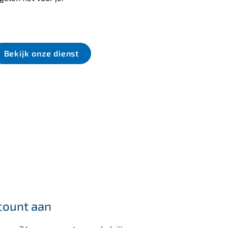
(internationaal) t
Bekijk onze dienst
Bekijk onze d
count aan