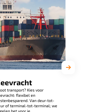
eevracht
Transpor
oot transport? Kies voor
ering
evracht: flexibel en
Bescherm je zend
stenbesparend. Van deur-tot-
experts adviseren
ur of terminal-tot-terminal; we
juiste dekkingen v
gelen het voor je.