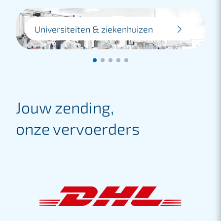
Universiteiten & ziekenhuizen
Wij helpen universiteiten met logistieke
oplossingen voor academische
materialen, zodat zij zich kunnen richten
op hun werkzaamheden, zonder gedoe
met transport.
Jouw zending,
Lees meer
onze vervoerders