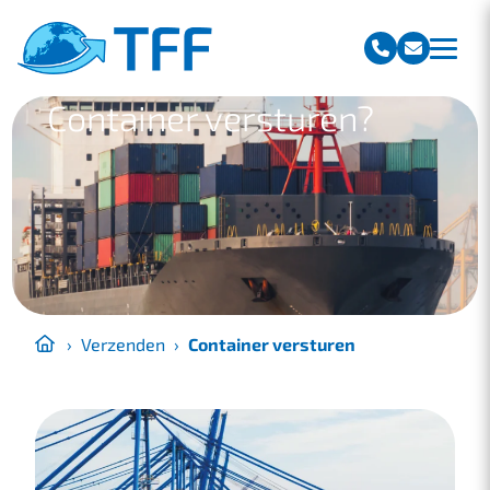
Team Freight Forwarding
Container versturen?
›
Verzenden
›
Container versturen