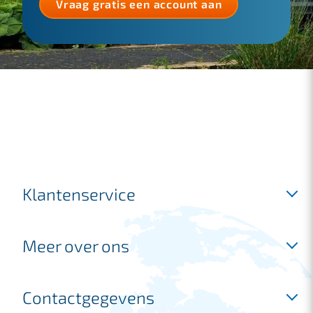
Vraag gratis een account aan
Klantenservice
Inloggen
Meer over ons
Gratis account aanvragen
Veelgestelde vragen
Branches
Contactgegevens
Offerte aanvragen
Verzenden