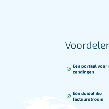
praktische hulp bij het boeken
en beheren van je zending.
Lees meer
Voordelen
Eén portaal voor a
zendingen
Eén duidelijke
factuurstroom