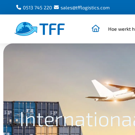
0513 745 220
sales@tfflogistics.com
Naar de home
Hoe werkt h
Team Freight Forwarding
Internationa