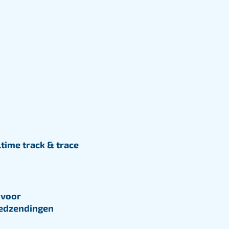
douaneafhandeling
wereldwijd. Wij zorgen voor
nauwkeurige documentatie en
vlotte doorvoer van je
zendingen.
Lees meer
time track & trace
 voor
edzendingen