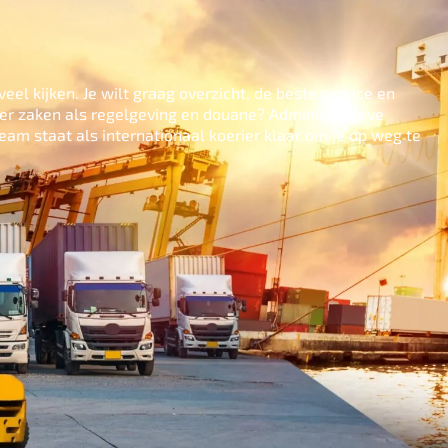
el kijken. Je wilt graag overzicht, de beste service en
over zaken als regelgeving en douane? Administratieve
eam staat als internationaal koerier klaar om je op weg te