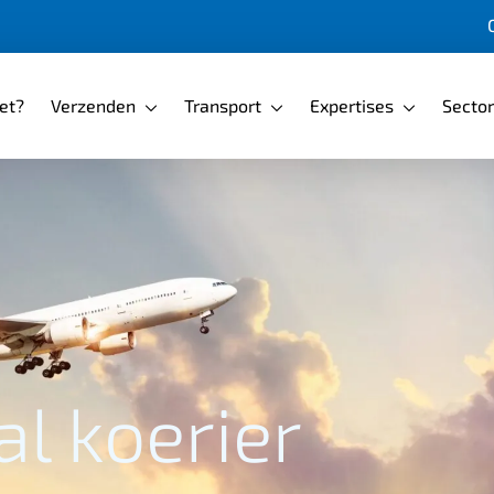
pagina
et?
Verzenden
Transport
Expertises
Secto
al koerier