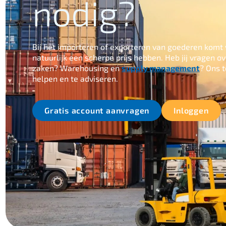
nodig?
Bij het importeren of exporteren van goederen komt ve
natuurlijk een scherpe prijs hebben. Heb jij vragen 
zaken? Warehousing en
supply management
? Ons t
helpen en te adviseren.
Gratis account aanvragen
Inloggen