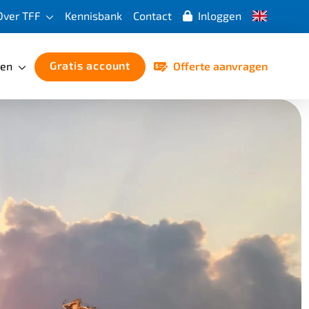
English
Over TFF
Kennisbank
Contact
Inloggen
(UK)
Gratis account
ren
Offerte aanvragen