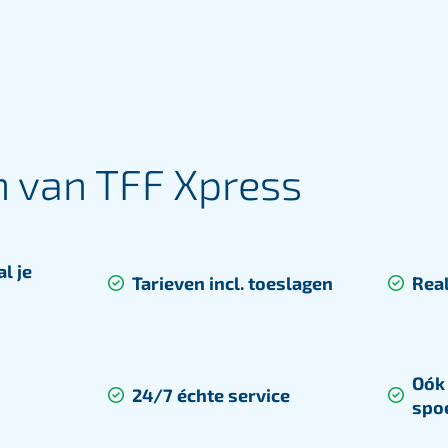
efficiëntie en kostenbesparing.
Wij bieden strategisch advies
en efficiënte oplossingen voor
een soepele supply chain.
Lees meer
 van TFF Xpress
l je
Tarieven incl. toeslagen
Real
Oók
24/7 échte service
spo